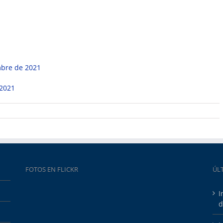
1
mbre de 2021
 2021
FOTOS EN FLICKR
ÚL
I
d