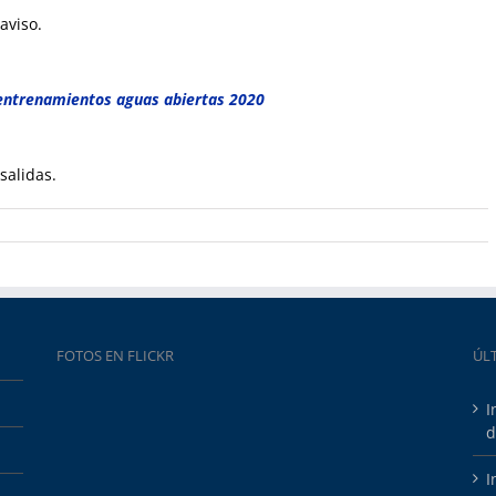
aviso.
ntrenamientos aguas abiertas 2020
salidas.
FOTOS EN FLICKR
ÚL
I
d
I