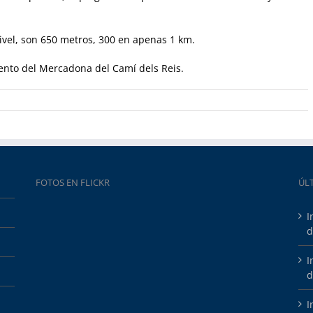
nivel, son 650 metros, 300 en apenas 1 km.
ento del Mercadona del Camí dels Reis.
FOTOS EN FLICKR
ÚL
I
d
I
d
I