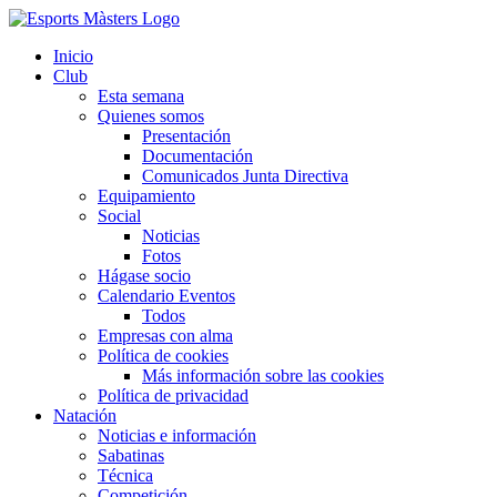
Saltar
al
Inicio
contenido
Club
Esta semana
Quienes somos
Presentación
Documentación
Comunicados Junta Directiva
Equipamiento
Social
Noticias
Fotos
Hágase socio
Calendario Eventos
Todos
Empresas con alma
Política de cookies
Más información sobre las cookies
Política de privacidad
Natación
Noticias e información
Sabatinas
Técnica
Competición