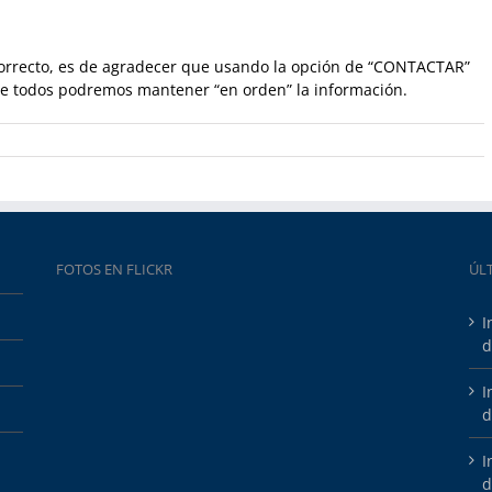
ncorrecto, es de agradecer que usando la opción de “CONTACTAR”
e todos podremos mantener “en orden” la información.
FOTOS EN FLICKR
ÚL
I
d
I
d
I
d