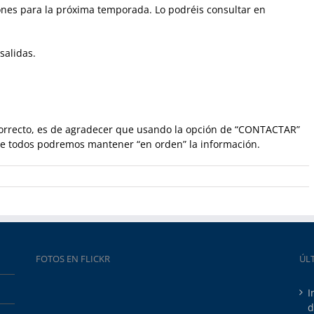
ones para la próxima temporada. Lo podréis consultar en
salidas.
ncorrecto, es de agradecer que usando la opción de “CONTACTAR”
e todos podremos mantener “en orden” la información.
FOTOS EN FLICKR
ÚL
I
d