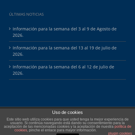
ÚLTIMAS NOTICIAS
Información para la semana del 3 al 9 de Agosto de
2026.
Información para la semana del 13 al 19 de julio de
2026.
Información para la semana del 6 al 12 de julio de
2026.
Uso de cookies
Copyright 2025 Esports Màsters
Este sitio web utiliza cookies para que usted tenga la mejor experiencia de
usuario. Si continúa navegando está dando su consentimiento para la
aceptación de las mencionadas cookies y la aceptación de nuestra
política de
Facebook
cookies
, pinche el enlace para mayor información.
plugin cookies