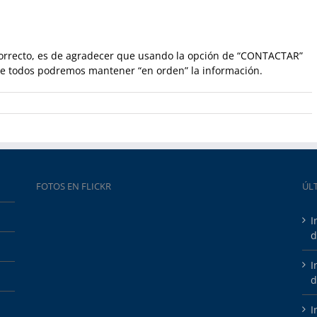
ncorrecto, es de agradecer que usando la opción de “CONTACTAR”
e todos podremos mantener “en orden” la información.
FOTOS EN FLICKR
ÚL
I
d
I
d
I